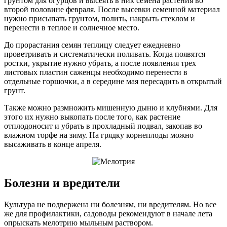
грунтом для огурцов и высеять в них семена растения во
второй половине февраля. После высевки семенной материал
нужно присыпать грунтом, полить, накрыть стеклом и
перенести в теплое и солнечное место.
До прорастания семян теплицу следует ежедневно
проветривать и систематически поливать. Когда появятся
ростки, укрытие нужно убрать, а после появления трех
листовых пластин саженцы необходимо перенести в
отдельные горшочки, а в середине мая пересадить в открытый
грунт.
Также можно размножить мишенную дыню и клубнями. Для
этого их нужно выкопать после того, как растение
отплодоносит и убрать в прохладный подвал, закопав во
влажном торфе на зиму. На грядку корнеплоды можно
высаживать в конце апреля.
Болезни и вредители
Культура не подвержена ни болезням, ни вредителям. Но все
же для профилактики, садоводы рекомендуют в начале лета
опрыскать мелотрию мыльным раствором.