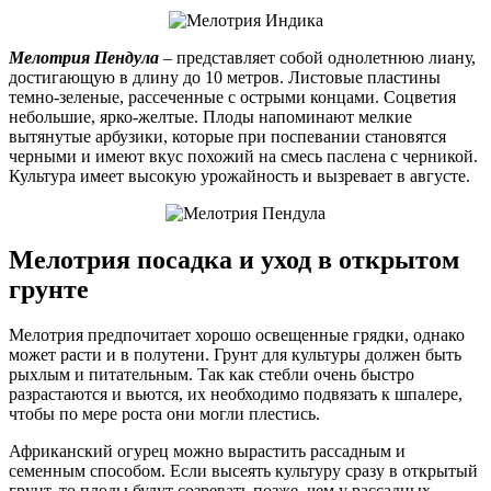
Мелотрия Пендула
– представляет собой однолетнюю лиану,
достигающую в длину до 10 метров. Листовые пластины
темно-зеленые, рассеченные с острыми концами. Соцветия
небольшие, ярко-желтые. Плоды напоминают мелкие
вытянутые арбузики, которые при поспевании становятся
черными и имеют вкус похожий на смесь паслена с черникой.
Культура имеет высокую урожайность и вызревает в августе.
Мелотрия посадка и уход в открытом
грунте
Мелотрия предпочитает хорошо освещенные грядки, однако
может расти и в полутени. Грунт для культуры должен быть
рыхлым и питательным. Так как стебли очень быстро
разрастаются и вьются, их необходимо подвязать к шпалере,
чтобы по мере роста они могли плестись.
Африканский огурец можно вырастить рассадным и
семенным способом. Если высеять культуру сразу в открытый
грунт, то плоды будут созревать позже, чем у рассадных