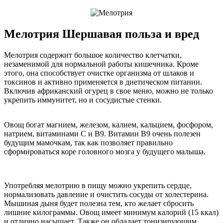
Мелотрия Шершавая польза и вред
Мелотрия содержит большое количество клетчатки,
незаменимой для нормальной работы кишечника. Кроме
этого, она способствует очистке организма от шлаков и
токсинов и активно применяется в диетическом питании.
Включив африканский огурец в свое меню, можно не только
укрепить иммунитет, но и сосудистые стенки.
Овощ богат магнием, железом, калием, кальцием, фосфором,
натрием, витаминами C и B9. Витамин B9 очень полезен
будущим мамочкам, так как позволяет правильно
сформироваться коре головного мозга у будущего малыша.
Употребляя мелотрию в пищу можно укрепить сердце,
нормализовать давление и очистить сосуды от холестерина.
Мышиная дыня будет полезна тем, кто желает сбросить
лишние килограммы. Овощ имеет минимум калорий (15 ккал)
и отлично насыщает. Также он обладает тонизирующим,