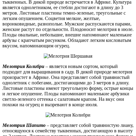
тыквенных. В дикой природе встречается в Африке. Культура
является однолетником, ее стебли достигают в длину до 3
метров. Листовые пластины темно-зеленые, треугольные с
легким опушением. Соцветия мелкие, желтые,
воронковидные, разнополые. Мужские распускаются парами,
женские растут по отдельности. Плодоносит мелотрия в июле.
Плоды овальные, небольшие, внешне напоминают маленькие
арбузы с крапчатым рисунком. Обладают легким кисловатым
вкусом, напоминающим огурец.
Мелотрия Колибри
– является новым сортом, который
подходит для выращивания в саду. В дикой природе мелотрия
произрастет в Африке. Она представляет собой травянистый
однолетник с побегами, достигающими до 3 метров в длину.
Листовые пластины имеют треугольную форму, острые концы
и легкое опушение. Плоды напоминают маленькие арбузики
светло-зеленого оттенка с салатовым крапом. На вкус они
похожи на огурец и вызревают в конце июля.
Мелотрия Шапито
– представляет собой травянистую лиану,
относящуюся к семейству тыквенных, достигающую в высоту