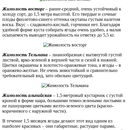
Жимолость восторг
– ранне-средний, очень устойчивый к
холоду сорт, до 1,5 метра высотой. Его твердые и сочные
плоды фиолетово-синего оттенка окутаны густым налетом
воска. Вкус – сладковато-кислый, горчинки нет. Благодаря
удобной форме куста собирать ягоды очень удобно, а малая
осыпаемость выводит урожайность на отметку до 5,5 кг.
Жимолость Тельмана
– лианообразная с вытянутой густой
листвой, ярко-зеленой в верхней части и сизой в нижней.
Цветки окрашены в золотисто-оранжевые тона, а ягоды – в
оранжево-желтые. Не очень зимостойкий и сравнительно
требовательный вид, зато обильно цветущий.
Жимолость альпийская
– 1,5-метровый кустарник с густой
кроной в форме шара, большими темно-зелеными листьями и
не пахнущими цветками желто-зеленого цвета (красно-
коричневого с наружной части).
В течение 1,5 месяцев ягоды делают этот вид одним из
наиболее красивых – они габаритные, растущие парами,