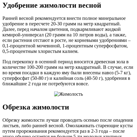
Удобрение жимолости весной
Ранней весной рекомендуется внести полное минеральное
удобрение в пересчете 20-30 грамм на метр квадратный.
Далее, перед началом цветения, подкармливают жидкой
кемирой-универсал (20 грамм на 10 литров воды), а также,
если растения отстают в росте, не корневыми удобрениями –
0,1-процентной мочевиной, 1-процентным суперфосфатом,
0,5-процентным хлористым калием.
Под перекопку в осенний период вносится древесная зола в
количестве 100-200 грамм на метр квадратный. В случае, если
во время посадки в каждую яму были внесены навоз (5-7 кг),
суперфосфат (50-80 г) и калийная соль (40-50 г), удобрения в
ближайшие 2 года не потребуются вовсе.
Обрезка жимолости
Обрезку жимолости лучше проводить осенью после опадения
листьев, либо ранней весной. Омолаживать стареющие кусты
путем прореживания рекомендуется раз в 2-3 года – после
этого обычно остается не больше 5-ти молодых крупных