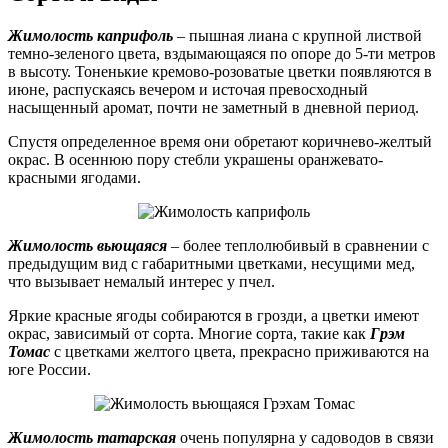
Жимолость каприфоль
– пышная лиана с крупной листвой
темно-зеленого цвета, вздымающаяся по опоре до 5-ти метров
в высоту. Тоненькие кремово-розоватые цветки появляются в
июне, распускаясь вечером и источая превосходный
насыщенный аромат, почти не заметный в дневной период.
Спустя определенное время они обретают коричнево-желтый
окрас. В осеннюю пору стебли украшены оранжевато-
красными ягодами.
Жимолость вьющаяся
– более теплолюбивый в сравнении с
предыдущим вид с габаритными цветками, несущими мед,
что вызывает немалый интерес у пчел.
Яркие красные ягоды собираются в грозди, а цветки имеют
окрас, зависимый от сорта. Многие сорта, такие как
Грэм
Томас
с цветками желтого цвета, прекрасно приживаются на
юге России.
Жимолость татарская
очень популярна у садоводов в связи