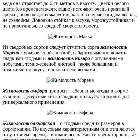
ведь она отрастает до 6-ти метров в высоту. Цветки белого
цвета (со временем желтеющие) источают очень приятный
аромат, но ягоды, к сожалению, как и в случае с видом лесная,
не съедобны. Довольно стойкая к засухе, морозоустойчивая и
не прихотливая, со средней скоростью роста.
Из съедобных сортов следует отметить сорта
жимолость
Морена
с ярко-зеленой листвой, габаритными кисловато-
сладкими ягодами и
жимолость нимфа
с опушенными
побегами, темно-зеленой листвой, также большими и
похожими по вкусу терпковатыми ягодами.
Жимолость амфора
приносит габаритные ягоды в форме
кувшина, десертные кисло-сладкие по вкусу. Подходит для
универсального применения.
Жимолость бакчарская
– с ягодами средних размеров в
форме капли. По вкусовым характеристикам они отличаются
отсутствием горечи, а в плане осыпаемости очень хороши, так