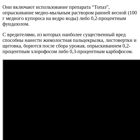
Они включают использование препарата “Топаз”,
опрыскивание медно-мыльным раствором ранней весной (100
г медного купороса на ведро воды) либо 0,2-процентным
фундазолом.
С вредителями, из которых наиболее существенный вред
способны нанести жимолостная пальцекрылка, листовертки и
щитовка, борются после сбора урожая, опрыскиванием 0,2-
процентным хлорофосом либо 0,3-процентным карбофосом.