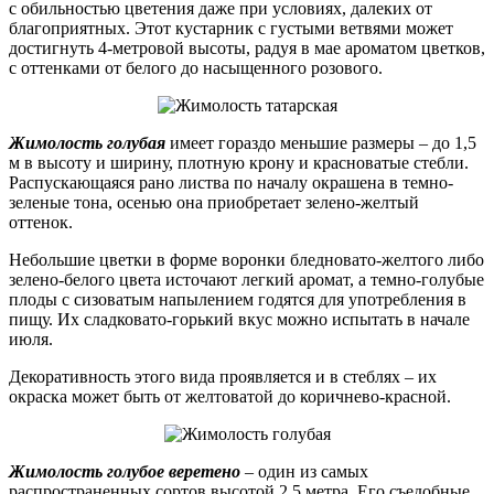
с обильностью цветения даже при условиях, далеких от
благоприятных. Этот кустарник с густыми ветвями может
достигнуть 4-метровой высоты, радуя в мае ароматом цветков,
с оттенками от белого до насыщенного розового.
Жимолость голубая
имеет гораздо меньшие размеры – до 1,5
м в высоту и ширину, плотную крону и красноватые стебли.
Распускающаяся рано листва по началу окрашена в темно-
зеленые тона, осенью она приобретает зелено-желтый
оттенок.
Небольшие цветки в форме воронки бледновато-желтого либо
зелено-белого цвета источают легкий аромат, а темно-голубые
плоды с сизоватым напылением годятся для употребления в
пищу. Их сладковато-горький вкус можно испытать в начале
июля.
Декоративность этого вида проявляется и в стеблях – их
окраска может быть от желтоватой до коричнево-красной.
Жимолость голубое веретено
– один из самых
распространенных сортов высотой 2,5 метра. Его съедобные