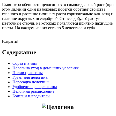
Главные особенности целогины это симпоидальный рост (при
этом явлении один из боковых побегов обретает свойства
главного и растение начинает расти горизонтально как лоза) и
наличие округлых псевдобульб. От псевдобульб растут
цветочные стебли, на которых появляются приятно пахнущие
цветы. На каждом из них есть по 5 лепестков и губа.
[Скрыть]
Содержание
Сорта и виды
Целогина уход в домашних условиях
Полив целогины
Грунт для целогины
Пересадка целогины
Удобрение для целогины
Целогина размножение
Болезни и вредители