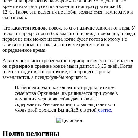
целогина прекрасная наоборот – не любит холодов и в это
время нельзя допускать снижения температуры ниже 10-
12°С. Также эти растения не любят резких смен температур и
сквозняков.
Что касается периода покоя, то его наличие зависит от вида. У
целогин прекрасной и бахромчатой периода покоя нет, правда
первая из них может цвести, когда будет готова к этому, не
завися от времени года, а вторая же цветет лишь в
определенное время.
А вот у целогины гребенчатой период покоя есть, начинается
он примерно в средине-конце мая и длится 15-25 дней. Когда
цветок входит в это состояние, его процессы роста
замедляются, а псевдобульбы морщатся.
Пафиопедилум также является представителем
семейства Орхидные, выращивается при уходе в
домашних условиях соблюдая правила
содержания. Рекомендации по выращиванию и
уходу этой орхидеи Вы найдёте в этой
статье
.
Полив целогины