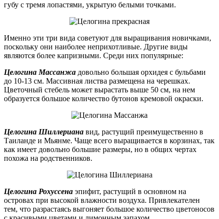
губу с тремя лопастями, укрытую белыми точками.
Именно эти три вида советуют для выращивания новичками,
поскольку они наиболее неприхотливые. Другие виды
являются более капризными. Среди них популярные:
Целогина Массанжа
довольно большая орхидея с бульбами
до 10-13 см. Массивная листва размещена на черешках.
Цветочный стебель может вырастать выше 50 см, на нем
образуется большое количество бутонов кремовой окраски.
Целогина Шиллериана
вид, растущий преимущественно в
Таиланде и Мьянме. Чаще всего выращивается в корзинах, так
как имеет довольно большие размеры, но в общих чертах
похожа на родственников.
Целогина Рохуссена
эпифит, растущий в основном на
островах при высокой влажности воздуха. Привлекателен
тем, что разрастаясь выгоняет большое количество цветоносов
с красивыми цветами и лимонным запахом.