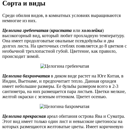
Сорта и виды
Среди обилия видов, в комнатных условиях выращиваются
немногие из них.
Целогина гребенчатая
(
кристата
или
хололейка
)
высокогорный вид, который любит прохладную температуру.
Она имеет продолговатые овальные псевдобульбы и два
долгих листа. На цветочных стеблях появляется до 8 цветков с
необычной трехлопастной губой. Цветение, как правило,
происходит зимой.
Целогина бахромчатая
в диком виде растет на Юге Китая, в
Индии, Вьетнаме, и предпочитает тепло. Данная орхидея
имеет небольшие размеры. Ее бульбы размером всего в 2-3
сантиметра, на них размещается пара листьев. Цветки мелкие,
желтой окраски с зеленым оттенком. Цветет осенью.
Целогина прекрасная
ареал обитания острова Ява и Суматра.
Этот вид имеет только один лист и невысокие цветоносы на
которых размещаются желтоватые цветы. Имеет коричневую