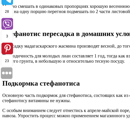
Можно смешать в одинаковых пропорциях хорошую весеннюю ог
Либо на одну порцию перегноя подмешать по 2 части листовой 
28
Стефанотис пересадка в домашних усл
3
Пересадку мадагаскарского жасмина производят весной, до того,
Периодичность для молодых лиан составляет 1 год, тогда как в
свежего грунта, в небольшую и относительно тесную посуду.
23
Подкормка стефанотиса
Основную часть подкормок для стефанотиса, состоящих как из о
стефанотису витамины не нужны.
С особым вниманием следует отнестись к апреле-майской поре
навоза. Упростить процесс можно применением магазинного уд