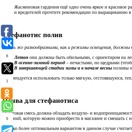
Жасминовая гардения ещё одно очень яркое и красивое р
и вредителей прочтите рекомендации по выращиванию в
Стефанотис полив
Столь же разнообразными, как и режимы освещения, должны 
6
Летом
они должны быть обильными, с ориентиром на ле
В осенне-зимний период
– нечастыми, но щедрыми (чтобы
В завершающей стадии зимы и в начале весны
поливы ну
Рекомендуется использовать только мягкую, отстоявшуюся, тепл
1
Почва для стефанотиса
Грунтовая смесь должна обладать воздухо- и водопроницаемос
растений, которую можно приобрести в магазине и смешать с 
5
Однако более оптимальным вариантом в данном случае считает