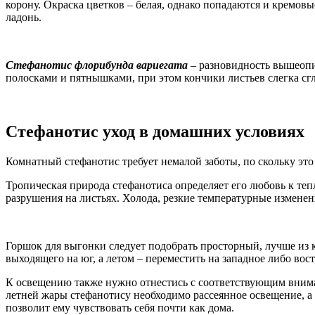
корону. Окраска цветков – белая, однако попадаются и кремов
ладонь.
Стефанотис флорибунда вариегата
– разновидность вышеопис
полосками и пятнышками, при этом кончики листьев слегка сг
Стефанотис уход в домашних условиях
Комнатный стефанотис требует немалой заботы, по скольку это
Тропическая природа стефанотиса определяет его любовь к теп
разрушения на листьях. Холода, резкие температурные изменен
Горшок для выгонки следует подобрать просторный, лучше из к
выходящего на юг, а летом – переместить на западное либо вос
К освещению также нужно отнестись с соответствующим вниман
летней жары стефанотису необходимо рассеянное освещение, а
позволит ему чувствовать себя почти как дома.