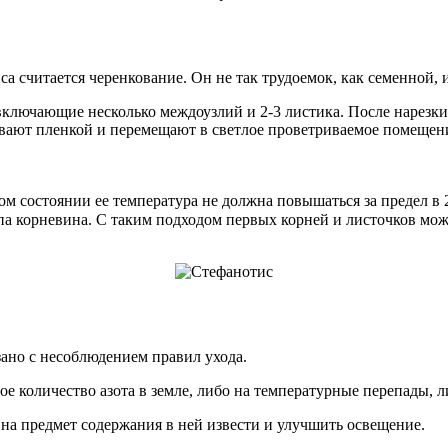
 считается черенкование. Он не так трудоемок, как семенной, и
 включающие несколько междоузлий и 2-3 листика. После нарез
рывают пленкой и перемещают в светлое проветриваемое помещени
м состоянии ее температура не должна повышаться за предел в 2
па корневина. С таким подходом первых корней и листочков мож
ано с несоблюдением правил ухода.
е количество азота в земле, либо на температурные перепады, л
у на предмет содержания в ней извести и улучшить освещение.