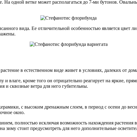
ые. На одной ветке может располагаться до 7-ми бутонов. Овальн
анного вида. Ее отличительной особенностью является цвет ли
лажены.
 растение в естественном виде живет в условиях, далеких от до
лу и влаге, кроме того он отрицательно реагирует на яркие, пр
ия и сквозные ветра для него губительны.
ерамики, с высоким дренажным слоем, в период с осени до весн
точное окно.
ием, полностью исключая возможность нахождения растения в п
 на зиму стоит предусмотреть для него дополнительные осветит