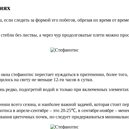
иях
, если следить за формой его побегов, обрезая их время от вр
е стебли без листвы, а через чур продолговатые плети можно п
кна стефанотис перестает нуждаться в притенении, более того, 
илось на свету не меньше 12-ти часов в сутки.
ь редко, подогретой водой и только при включенных элементах
нии всего сезона, и наиболее важной задачей, которая стоит пер
тиса в апреле-сентябре – это 20-25℃, в сентябре-ноябре – мене
ывания цветочных почек, но следует придерживаться минимально