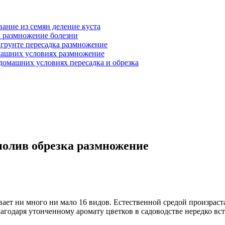
ание из семян деление куста
 размножение болезни
 грунте пересадка размножение
машних условиях размножение
домашних условиях пересадка и обрезка
полив обрезка размножение
ает ни много ни мало 16 видов. Естественной средой произраст
лагодаря утонченному аромату цветков в садоводстве нередко вс