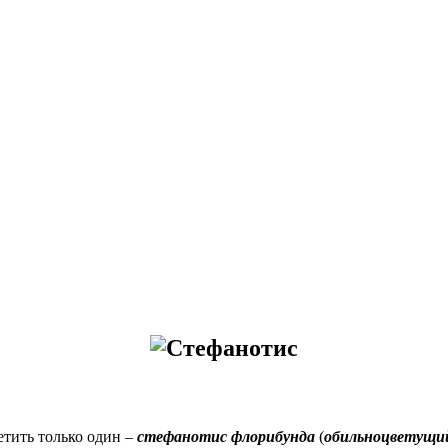
етить только один –
стефанотис флорибунда
(
обильноцветущи