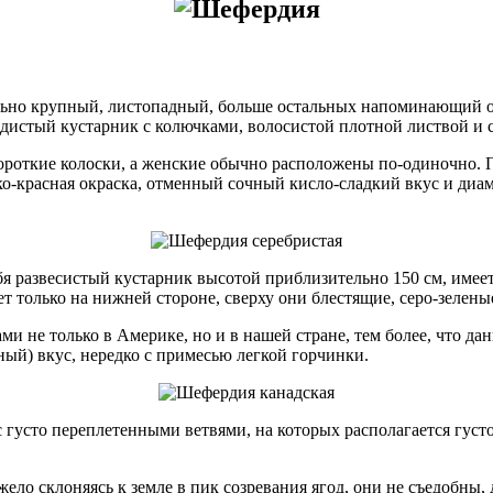
ьно крупный, листопадный, больше остальных напоминающий обл
кидистый кустарник с колючками, волосистой плотной листвой и
ороткие колоски, а женские обычно расположены по-одиночно. 
ко-красная окраска, отменный сочный кисло-сладкий вкус и диам
бя развесистый кустарник высотой приблизительно 150 см, имеет
т только на нижней стороне, сверху они блестящие, серо-зелены
и не только в Америке, но и в нашей стране, тем более, что да
ный) вкус, нередко с примесью легкой горчинки.
 густо переплетенными ветвями, на которых располагается густ
яжело склоняясь к земле в пик созревания ягод, они не съедобны,