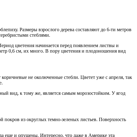
епиху. Размеры взрослого дерева составляют до 6-ти метров
 серебристыми стеблями.
Период цветения начинается перед появлением листвы и
етр 0,6 см, их много. В пору цветения и плодоношения вид
 коричневые не околюченные стебли. Цветет уже с апреля, так
е.
нный вид, к тому же, является самым морозостойким. У ягод
ой покров из округлых темно-зеленых листьев. Поверхность
 да еще и опушены. Интересно, что даже в Америке эта