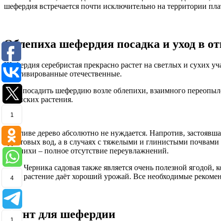
шефердия встречается почти исключительно на территории пла
Облепиха шефердия посадка и уход в о
Шефердия серебристая прекрасно растет на светлых и сухих у
культивированные отечественные.
Если посадить шефердию возле облепихи, взаимного переопылен
2 женских растения.
1
В поливе дерево абсолютно не нуждается. Напротив, застоявшая
грунтовых вод, а в случаях с тяжелыми и глинистыми почвам
облепихи – полное отсутствие переувлажнений.
Черника садовая также является очень полезной ягодой, 
растение даёт хороший урожай. Все необходимые реком
4
Грунт для шефердии
1