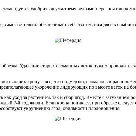
комендуется удобрить двумя-тремя ведрами перегноя или компо
, самостоятельно обеспечивает себя азотом, находясь в симби
 обрезка. Удаление старых сломанных веток нужно проводить еж
плотняющих крону – все, что подмерзло, сломалось и расположен
предполагающее укорочение лидирующих по высоте веток на бок
 как уход за растением, так и сбор ягод. Вместе с затуханием р
дый 7-й год жизни. Если крона поникает, при обрезке следует о
пособствуют укрупнению ягод, обильности плодоношения.