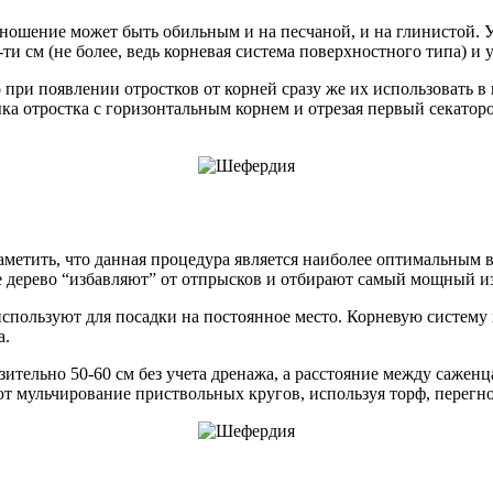
доношение может быть обильным и на песчаной, и на глинистой.
и см (не более, ведь корневая система поверхностного типа) и у
ри появлении отростков от корней сразу же их использовать в 
ыка отростка с горизонтальным корнем и отрезая первый секатор
заметить, что данная процедура является наиболее оптимальным
ое дерево “избавляют” от отпрысков и отбирают самый мощный из
используют для посадки на постоянное место. Корневую систему
а.
ительно 50-60 см без учета дренажа, а расстояние между сажен
ют мульчирование приствольных кругов, используя торф, перегн