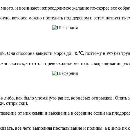
 много, и возникает непреодолимое желание по-скорее все собра
лотно, которое можно постелить под деревом и затем натрусить ту
м. Она способна вынести мороз до -45℃, поэтому в РФ без труд
ожно сказать, что это – превосходное место для выращивания ра
либо, как было упомянуто ранее, корневых отпрысков. Опять же
ки, отпрыски).
деление от них семян и высевание в середине осени на плодор
живать, все лето выполняя пропалывание и поливы, а к зиме их