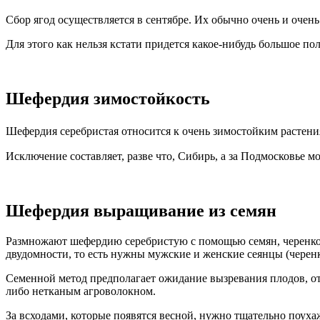
Сбор ягод осуществляется в сентябре. Их обычно очень и очень
Для этого как нельзя кстати придется какое-нибудь большое по
Шефердия зимостойкость
Шефердия серебристая относится к очень зимостойким растения
Исключение составляет, разве что, Сибирь, а за Подмосковье м
Шефердия выращивание из семян
Размножают шефердию серебристую с помощью семян, черенков 
двудомности, то есть нужны мужские и женские сеянцы (черен
Семенной метод предполагает ожидание вызревания плодов, от
либо нетканым агроволокном.
За всходами, которые появятся весной, нужно тщательно поуха