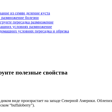
ание из семян деление куста
 размножение болезни
 грунте пересадка размножение
машних условиях размножение
домашних условиях пересадка и обрезка
рунте полезные свойства
в диком виде произрастает на западе Северной Америки. Облепих
ком “buffaloberry”).