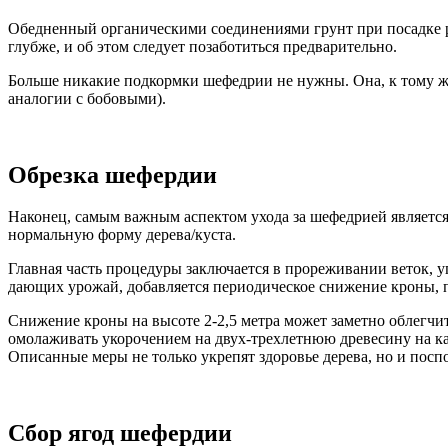
Обедненный органическими соединениями грунт при посадке ре
глубже, и об этом следует позаботиться предварительно.
Больше никакие подкормки шефедрии не нужны. Она, к тому же
аналогии с бобовыми).
Обрезка шефердии
Наконец, самым важным аспектом ухода за шефедрией является
нормальную форму дерева/куста.
Главная часть процедуры заключается в прореживании веток, у
дающих урожай, добавляется периодическое снижение кроны, 
Снижение кроны на высоте 2-2,5 метра может заметно облегчить
омолаживать укорочением на двух-трехлетнюю древесину на каж
Описанные меры не только укрепят здоровье дерева, но и пос
Сбор ягод шефердии