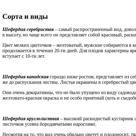
Сорта и виды
Шефердия серебристая
– самый распространенный вид, довол
в высоту, но чаще всего он представляет собой красивый, рас
Цвет мелких цветочков – желтоватый, мужские собираются в к
продолжается в течении 20-ти дней. Для плодов характерны яр
вступает с 10-ти лет.
Шефердия канадская
гораздо ниже ростом, представляет из се
же до распускания листвы. Листья окрашены в серебристый цве
Они очень декоративны, что не было упущено из виду садоводам
желтовато-красная окраска и не особо приятный (хоть и съедоб
Шефердия круглолистная
– высокий раскидистый кустарник с
листочков усеяна бородавчатыми наростами.
Несмотря на то, что вид очень обильно цветет и плодоносит, т