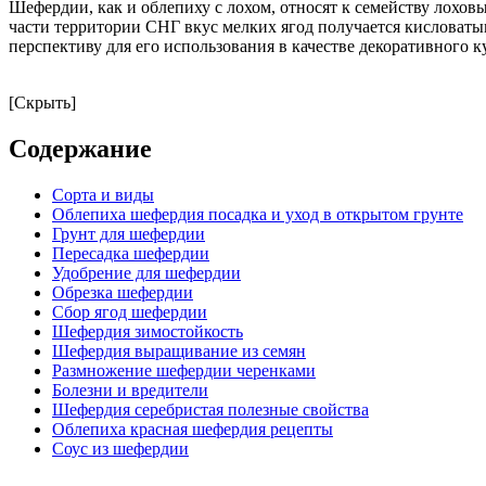
Шефердии, как и облепиху с лохом, относят к семейству лохо
части территории СНГ вкус мелких ягод получается кисловатым
перспективу для его использования в качестве декоративного 
[Скрыть]
Содержание
Сорта и виды
Облепиха шефердия посадка и уход в открытом грунте
Грунт для шефердии
Пересадка шефердии
Удобрение для шефердии
Обрезка шефердии
Сбор ягод шефердии
Шефердия зимостойкость
Шефердия выращивание из семян
Размножение шефердии черенками
Болезни и вредители
Шефердия серебристая полезные свойства
Облепиха красная шефердия рецепты
Соус из шефердии