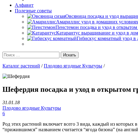
Алфавит
Полезные советы
Овсяница посадка и уход выращив
Амариллис уход в домашних условиях
Пенстемон посадка и уход в открытом
Катарантус выращивание и уход в до
Гибискус комнатный уход в 
Каталог растений
/
Плодово ягодные Культуры
/
Шефердия посадка и уход в открытом г
31.01.18
Плодово ягодные Культуры
6
Род этих растений включает всего 3 вида, каждый из которых 
“прижившимся” названием считается “ягода бизона” (на английс