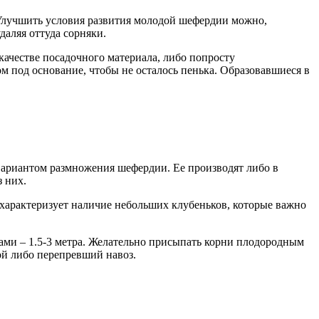
 Улучшить условия развития молодой шефердии можно,
даляя оттуда сорняки.
качестве посадочного материала, либо попросту
ом под основание, чтобы не осталось пенька. Образовавшиеся в
 вариантом размножения шефердии. Ее производят либо в
 них.
 характеризует наличие небольших клубеньков, которые важно
цами – 1.5-3 метра. Желательно присыпать корни плодородным
ой либо перепревший навоз.