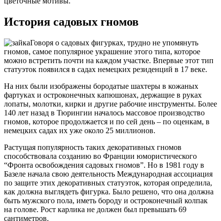
цветочные мотивы.
История садовых гномов
Говоря о садовых фигурках, трудно не упомянуть
гномов, самое популярное украшение этого типа, которое
можно встретить почти на каждом участке. Впервые этот тип
статуэток появился в садах немецких резиденций в 17 веке.
На них были изображены бородатые шахтеры в кожаных
фартуках и остроконечных капюшонах, держащие в руках
лопаты, молотки, кирки и другие рабочие инструменты. Более
140 лет назад в Тюрингии началось массовое производство
гномов, которое продолжается и по сей день – по оценкам, в
немецких садах их уже около 25 миллионов.
Растущая популярность таких декоративных гномов
способствовала созданию во Франции юмористического
“Фронта освобождения садовых гномов”. Но в 1981 году в
Базеле начала свою деятельность Международная ассоциация
по защите этих декоративных статуэток, которая определила,
как должна выглядеть фигурка. Было решено, что она должна
быть мужского пола, иметь бороду и остроконечный колпак
на голове. Рост карлика не должен был превышать 69
сантиметров.