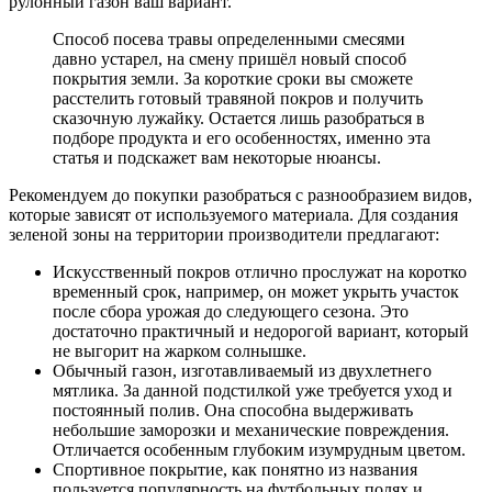
рулонный газон ваш вариант.
Способ посева травы определенными смесями
давно устарел, на смену пришёл новый способ
покрытия земли. За короткие сроки вы сможете
расстелить готовый травяной покров и получить
сказочную лужайку. Остается лишь разобраться в
подборе продукта и его особенностях, именно эта
статья и подскажет вам некоторые нюансы.
Рекомендуем до покупки разобраться с разнообразием видов,
которые зависят от используемого материала. Для создания
зеленой зоны на территории производители предлагают:
Искусственный покров отлично прослужат на коротко
временный срок, например, он может укрыть участок
после сбора урожая до следующего сезона. Это
достаточно практичный и недорогой вариант, который
не выгорит на жарком солнышке.
Обычный газон, изготавливаемый из двухлетнего
мятлика. За данной подстилкой уже требуется уход и
постоянный полив. Она способна выдерживать
небольшие заморозки и механические повреждения.
Отличается особенным глубоким изумрудным цветом.
Спортивное покрытие, как понятно из названия
пользуется популярность на футбольных полях и