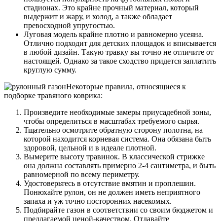
стадионах. Это крайне прочный материал, который
выдержит и жару, и холод, а также обладает
превосходной упругостью.
Луговая модель крайне плотно и равномерно усеяна.
Отлично подходит для детских площадок и вписывается
в любой дизайн. Такую травку вы точно не отличите от
настоящей. Однако за такое сходство придется заплатить
круглую сумму.
Некоторые правила, относящиеся к
подборке травяного коврика:
Произведите необходимые замеры приусадебной зоны,
чтобы определиться в масштабах требуемого сырья.
Тщательно осмотрите обратную сторону полотна, на
которой находится корневая система. Она обязана быть
здоровой, цельной и в идеале плотной.
Вымерите высоту травинок. В классической стрижке
она должна составлять примерно 2-4 сантиметра, и быть
равномерной по всему периметру.
Удостоверьтесь в отсутствие вмятин и проплешин.
Понюхайте рулон, он не должен иметь неприятного
запаха и уж точно посторонних насекомых.
Подбирайте газон в соответствии со своим бюджетом и
предлагаемой ценой-качеством. Отдавайте