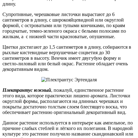
длину.
Супротивные, черешковые листочки вырастают до 6
сантиметров в длину, с широкояйцевидной или округлой
формой, с островатыми или тупыми кончиками, по краям
городчатые, темно-зеленого окраса с белыми полосами по
жилкам, а с нижней части красноватые, опушенные.
Цветки достигают до 1,5 сантиметров в длину, собираются в
рыхлые кистевидные верхушечные соцветия до 30
сантиметров в высоту. Венчик имеет двугубую форму и
светло-лиловый или белый окрас. Растение обладает очень
декоративным видом.
Плектрантус южный
, пожалуй, единственное растение
этого вида, которое практически лишено аромата. Листочки
округлой формы, располагаются на длинных черешках и
покрыты достаточно толстым слоем блестящего воска, что
обеспечивает растению оригинальный декоративный вид.
Данное растение используется в интерьере как ампельное, по
причине слабых стеблей и лёгкого их полегания. В народной
культуре это растение получило название скандинавский или