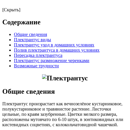
[Скрыть]
Содержание
Общие сведения
Плектрантус виды
Плектрантус уход в домашних условиях
Полив плектрантуса в домашних условиях
Пересадка плектрантуса
Плектрантус размножение черенками
Возможные трудности
Общие сведения
Плектрантус произрастает как вечнозелёное кустарниковое,
полукустарниковое и травянистое растение. Листочки
цельные, по краям зазубренные. Цветки мелкого размера,
расположены мутовчато по 6-10 штук, в зонтиковидных или
кистевидных соцветиях, с колокольчатовидной чашечкой.