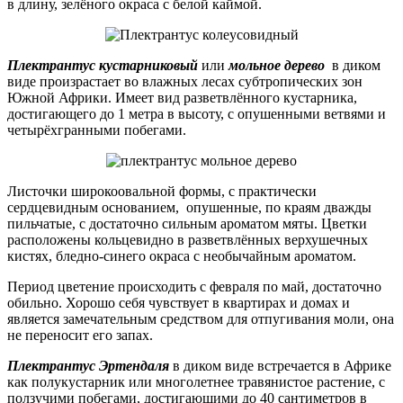
в длину, зелёного окраса с белой каймой.
Плектрантус кустарниковый
или
мольное дерево
в диком
виде произрастает во влажных лесах субтропических зон
Южной Африки. Имеет вид разветвлённого кустарника,
достигающего до 1 метра в высоту, с опушенными ветвями и
четырёхгранными побегами.
Листочки широкоовальной формы, с практически
сердцевидным основанием, опушенные, по краям дважды
пильчатые, с достаточно сильным ароматом мяты. Цветки
расположены кольцевидно в разветвлённых верхушечных
кистях, бледно-синего окраса с необычайным ароматом.
Период цветение происходить с февраля по май, достаточно
обильно. Хорошо себя чувствует в квартирах и домах и
является замечательным средством для отпугивания моли, она
не переносит его запах.
Плектрантус Эртендаля
в диком виде встречается в Африке
как полукустарник или многолетнее травянистое растение, с
ползучими побегами, достигающими до 40 сантиметров в