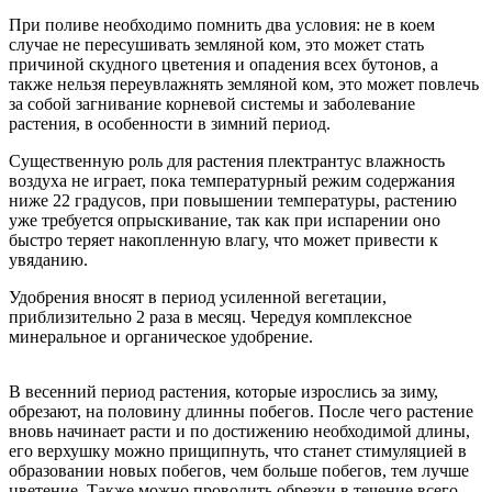
При поливе необходимо помнить два условия: не в коем
случае не пересушивать земляной ком, это может стать
причиной скудного цветения и опадения всех бутонов, а
также нельзя переувлажнять земляной ком, это может повлечь
за собой загнивание корневой системы и заболевание
растения, в особенности в зимний период.
Существенную роль для растения плектрантус влажность
воздуха не играет, пока температурный режим содержания
ниже 22 градусов, при повышении температуры, растению
уже требуется опрыскивание, так как при испарении оно
быстро теряет накопленную влагу, что может привести к
увяданию.
Удобрения вносят в период усиленной вегетации,
приблизительно 2 раза в месяц. Чередуя комплексное
минеральное и органическое удобрение.
В весенний период растения, которые изрослись за зиму,
обрезают, на половину длинны побегов. После чего растение
вновь начинает расти и по достижению необходимой длины,
его верхушку можно прищипнуть, что станет стимуляцией в
образовании новых побегов, чем больше побегов, тем лучше
цветение. Также можно проводить обрезки в течение всего