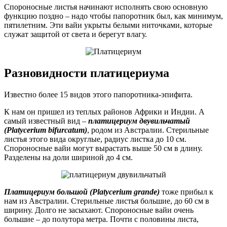
Спороносные листья начинают исполнять свою основную
функцию поздно – надо чтобы папоротник был, как минимум,
пятилетним. Эти вайи укрыты белыми ниточками, которые
служат защитой от света и берегут влагу.
Разновидности платицериума
Известно более 15 видов этого папоротника-эпифита.
К нам он пришел из теплых районов Африки и Индии. А
самый известный вид –
платицериум двувильчатый
(Platycerium bifurcatum)
, родом из Австралии. Стерильные
листья этого вида округлые, радиус листка до 10 см.
Спороносные вайи могут вырастать выше 50 см в длину.
Разделены на доли шириной до 4 см.
Платицериум большой (Platycerium grande)
тоже прибыл к
нам из Австралии. Стерильные листья большие, до 60 см в
ширину. Долго не засыхают. Спороносные вайи очень
большие – до полутора метра. Почти с половины листа,