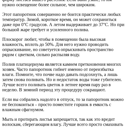
нужно освещение более сильное, чем широким.
Этот папоротник совершенно не боится практически любых
температур. Зимой, короткое время, он может сохраниться
даже при 0°С градусов. А летом выдерживает до 37°С. Но при
большой жаре требует и усиленного полива.
Плоскорог любит, чтобы в помещении была высокая
влажность, вплоть до 50%. Для него нужно проводить
опрыскивание, но советуется опрыскивать пространство
рядом с цветком, сильно распыляя воду.
Полив платицериума является камнем преткновения многих
хозяек. Часто папоротник гибнет именно от переизбытка
влаги. Помните, что почве надо давать подсохнуть, а лишь
затем снова поливать. Но и недостаток воды тоже губителен.
Лучше всего поливать цветок в летнее время пару раз в
неделю. В зимний период эту процедуру сокращают.
Если вы собрались надолго в отпуск, то за папоротник можно
не беспокоиться – просто поместите горшок в емкость с
влажным сфагнумом.
Мыть и протирать листья запрещается, так как это вредит
волоскам, сберегающим влагу. Лучше всего просто смахивать