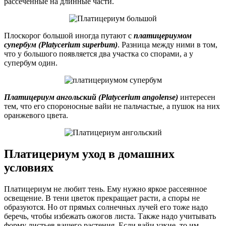
рассеченные на длинные части.
Плоскорог большой иногда путают с
платицериумом
супербум (Platycerium superbum)
. Разница между ними в том,
что у большого появляется два участка со спорами, а у
супербум один.
Платицериум ангольский (Platycerium angolense)
интересен
тем, что его спороносные вайи не пальчастые, а пушок на них
оранжевого цвета.
Платицериум уход в домашних
условиях
Платицериум не любит тень. Ему нужно яркое рассеянное
освещение. В тени цветок прекращает расти, а споры не
образуются. Но от прямых солнечных лучей его тоже надо
беречь, чтобы избежать ожогов листа. Также надо учитывать
форму листьев вашего растения. Если вайи узкие, то им