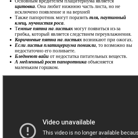
Основным вредителем плацитериума является
щитовка
. Она любит нижнюю часть листа, но не
исключено появление и на верхней
Также папоротник могут поразить
тля, паутинный
клещ, мучнистая роса
.
Т
емные пятна на листьях
могут появиться из-за
грибка, который является следствием переувлажнения.
Коричневые пятна на листьях
возникают при ожогах.
Если листья платицериума поникли
, то возможно вы
недостаточно его поливаете.
Бледнеют вайи
от недостатка питательных веществ.
А медленный рост папоротника
объясняется
маленьким горшком.