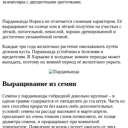
экземпляры с двуцветными цветочками.
Парданканда Нориса не отличается сложным характером. Её
выращивают на солнце или в лёгкой полутени на участках с
лёгкой, питательной, некислой, хорошо дренированной и
достаточно увлажнённой почвой.
Каждые три года желательно растение омолаживать путём
деления куста. Паранканда устойчива к болезням и
вредителям. В Харькове в холодные зимние периоды может
выпадать, поэтому на зимний период её желательно укрыть.
Выращивание из семян
Семена у парданканды гибридной довольно крупные – в
одном грамме содержится от пятидесяти до ста штук. Часть из
них способна прорасти без каких-либо дополнительных
условий: семена на рассаду высевают в марте-апреле,
присыпают их очень тонким слоем почвосмеси, не толще
диаметра семени, и проращивают при комнатной
температуре. Появление всходов следует ожидать от двух