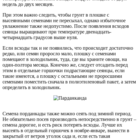
недель до двух месяцев.
При этом важно следить, чтобы грунт в плошке с
высеянными семенами не пересыхал, однако избыточное
увлажнение также недопустимо. После появления всходов
сеянцы выращивают при температуре двенадцать-
четырнадцать градусов выше нуля.
Если всходы так и не появились, что происходит достаточно
редко, или семян проросло мало, плошку с семенами
помещают в холодильник, туда, где вы храните овощи, на
один-полтора месяца. Конечно же, следует отсадить перед
этим в отдельные горшочки подрастающие сеянцы, если
такие имеются, а плошку с остальными не проросшими
семенами поместить сначала в полиэтиленовый пакет, а затем
определить в холодильник.
Семена порданкады также можно сеять под зимний период.
Не обязательно посев производить непосредственно в грунт –
семена дорогие, и есть риск потерять всходы. Лучше их
высеять в отдельный горшочек в ноябре-январе, вынести в
закрытый от ветров уголок сада и, если есть такая