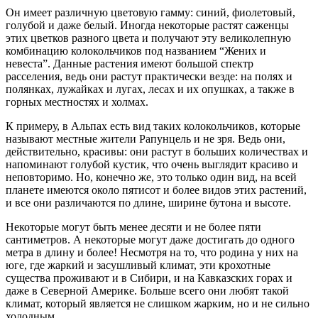
Он имеет различную цветовую гамму: синий, фиолетовый,
голубой и даже белый. Иногда некоторые растят саженцы
этих цветков разного цвета и получают эту великолепную
комбинацию колокольчиков под названием “Жених и
невеста”. Данные растения имеют большой спектр
расселения, ведь они растут практически везде: на полях и
полянках, лужайках и лугах, лесах и их опушках, а также в
горных местностях и холмах.
К примеру, в Альпах есть вид таких колокольчиков, которые
называют местные жители Рапунцель и не зря. Ведь они,
действительно, красивы: они растут в больших количествах и
напоминают голубой кустик, что очень выглядит красиво и
неповторимо. Но, конечно же, это только один вид, на всей
планете имеются около пятисот и более видов этих растений,
и все они различаются по длине, ширине бутона и высоте.
Некоторые могут быть менее десяти и не более пяти
сантиметров. А некоторые могут даже достигать до одного
метра в длину и более! Несмотря на то, что родина у них на
юге, где жаркий и засушливый климат, эти крохотные
существа проживают и в Сибири, и на Кавказских горах и
даже в Северной Америке. Больше всего они любят такой
климат, который является не слишком жарким, но и не сильно
холодным.