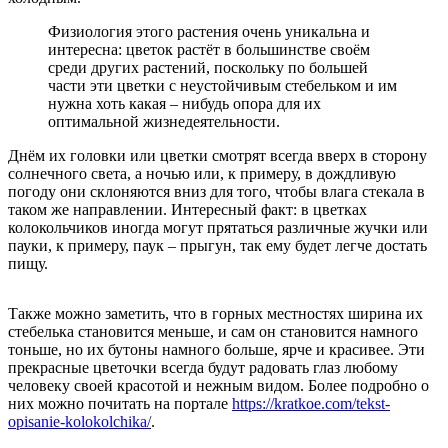
Физиология этого растения очень уникальна и
интересна: цветок растёт в большинстве своём
среди других растений, поскольку по большей
части эти цветки с неустойчивым стебельком и им
нужна хоть какая – нибудь опора для их
оптимальной жизнедеятельности.
Днём их головки или цветки смотрят всегда вверх в сторону
солнечного света, а ночью или, к примеру, в дождливую
погоду они склоняются вниз для того, чтобы влага стекала в
таком же направлении. Интересный факт: в цветках
колокольчиков иногда могут прятаться различные жучки или
пауки, к примеру, паук – прыгун, так ему будет легче достать
пищу.
Также можно заметить, что в горных местностях ширина их
стебелька становится меньше, и сам он становится намного
тоньше, но их бутоны намного больше, ярче и красивее. Эти
прекрасные цветочки всегда будут радовать глаз любому
человеку своей красотой и нежным видом. Более подробно о
них можно почитать на портале
https://kratkoe.com/tekst-
opisanie-kolokolchika/
.