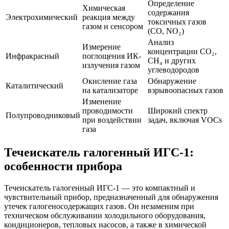
Определение
Химическая
содержания
Электрохимический
реакция между
токсичных газов
газом и сенсором
(CO, NO₂)
Анализ
Измерение
концентрации CO₂,
Инфракрасный
поглощения ИК-
CH₄ и других
излучения газом
углеводородов
Окисление газа
Обнаружение
Каталитический
на катализаторе
взрывоопасных газов
Изменение
проводимости
Широкий спектр
Полупроводниковый
при воздействии
задач, включая VOCs
газа
Течеискатель галогенный ИГС-1:
особенности прибора
Течеискатель галогенный ИГС-1 — это компактный и
чувствительный прибор, предназначенный для обнаружения
утечек галогеносодержащих газов. Он незаменим при
техническом обслуживании холодильного оборудования,
кондиционеров, тепловых насосов, а также в химической