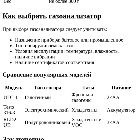
Вес
не более 300 г
Как выбрать газоанализатор
При выборе газоанализатора следует учитывать:
Назначение прибора: бытовое или промышленное
Тип обнаруживаемых газов
Условия эксплуатации: температура, влажность,
наличие вибрации
Наличие сертификатов соответствия
Сравнение популярных моделей
Модель
Тип сенсора
Газы
Питание
Фреоны и
ИГС-1
Галогенный
2×АА
галогены
Testo
Электрохимический
Хладагенты
Аккумулятор
316-3
RLD2
Хладагенты и
Полупроводниковый
3×АА
UEi
VOC
Заключение