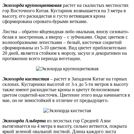
Экзохорда крупноцветковая
растет на скалистых местностях
гор Восточного Китая. Кустарник возвышается на 3 метра в
высоту, его раскидистая и густо ветвящаяся крона
сформирована серовато-бурыми ветками.
Листва – обратно яйцевидная либо овальная, внизу сизовато-
белая и заостренная, а вверху – с зубчиками. Окрас цветков с
волнообразными лепестками – белый, кисточки соцветий
сформированы из 5-10 цветков. Вид цветет приблизительно
20 дней, является стойким к морозу, засухе и декоративен на
протяжении всего периода вегетации.
Экзохорда кистистая
– растет в Западном Китае на горных
склонах. Кустарники высотой от 3-х до 5-ти метров в высоту
также имеют раскидистые кроны и цветут белоснежным
цветом соцветий-кисточек. Цветение этого вида начинается в
мае, он не зимостойкий в отличие от предыдущего.
Экзохорда Альберта
из лесистых гор Средней Азии
вытягивается на 4 метра в высоту, сильно ветвится, покрыта
яркой зеленой овальной листвой. Длина каждого листа