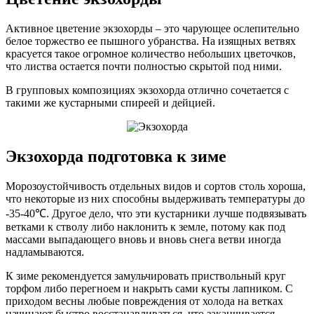
Активное цветение экзохорды – это чарующее ослепительно
белое торжество ее пышного убранства. На изящных ветвях
красуется такое огромное количество небольших цветочков,
что листва остается почти полностью скрытой под ними.
В групповых композициях экзохорда отлично сочетается с
такими же кустарными спиреей и дейцией.
Экзохорда подготовка к зиме
Морозоустойчивость отдельных видов и сортов столь хороша,
что некоторые из них способны выдерживать температуры до
-35-40℃. Другое дело, что эти кустарники лучше подвязывать
ветками к стволу либо наклонить к земле, потому как под
массами выпадающего вновь и вновь снега ветви иногда
надламываются.
К зиме рекомендуется замульчировать приствольный круг
торфом либо перегноем и накрыть сами кусты лапником. С
приходом весны любые повреждения от холода на ветках
начинают быстро восстанавливаться, что заканчивается