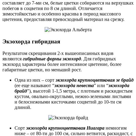
составляет до 7-ми см, белые цветки собираются на верхушках
побегов в соцветия по 8 см длиной. Отличается
зимостойкостью и особенно красива в период массового
цветения, предоставляя превосходный материал на срезку.
Экзохорда гибридная
Результатом скрещивания 2-х вышеописанных видов
являются
гибридные формы экзохорд
. Для гибридных
экзохорд характерны более интенсивное цветение, более
габаритные цветки, но меньший рост.
Одна из них – сорт
экзохорда крупноцветковая зе брайд
(ее еще называют “
экзохорда невеста
” или “
экзохорда
брайд
”), высотой 1-1,5 метра, с плотным и раскидистым
кустом, овально-округлыми, нежно-зелеными листьями
и белоснежными кисточками соцветий до 10-ти см
длиной.
Сорт
экзохорда крупноцветковая Ниагара
немногим
ниже – от 80-ти до 100 см, сильно ветвится, раскидист, с