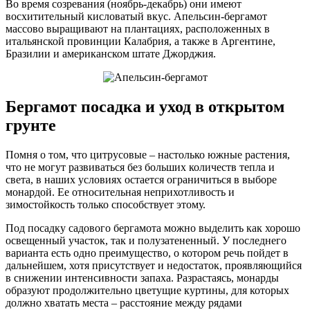
Во время созревания (ноябрь-декабрь) они имеют
восхитительный кисловатый вкус. Апельсин-бергамот
массово выращивают на плантациях, расположенных в
итальянской провинции Калабрия, а также в Аргентине,
Бразилии и американском штате Джорджия.
Бергамот посадка и уход в открытом
грунте
Помня о том, что цитрусовые – настолько южные растения,
что не могут развиваться без больших количеств тепла и
света, в наших условиях остается ограничиться в выборе
монардой. Ее относительная неприхотливость и
зимостойкость только способствует этому.
Под посадку садового бергамота можно выделить как хорошо
освещенный участок, так и полузатененный. У последнего
варианта есть одно преимущество, о котором речь пойдет в
дальнейшем, хотя присутствует и недостаток, проявляющийся
в снижении интенсивности запаха. Разрастаясь, монарды
образуют продолжительно цветущие куртины, для которых
должно хватать места – расстояние между рядами