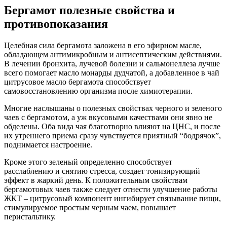
Бергамот полезные свойства и
противопоказания
Целебная сила бергамота заложена в его эфирном масле,
обладающем антимикробным и антисептическим действиями.
В лечении бронхита, лучевой болезни и сальмонеллеза лучше
всего помогает масло монарды дудчатой, а добавленное в чай
цитрусовое масло бергамота способствует
самовосстановлению организма после химиотерапии.
Многие наслышаны о полезных свойствах черного и зеленого
чаев с бергамотом, а уж вкусовыми качествами они явно не
обделены. Оба вида чая благотворно влияют на ЦНС, и после
их утреннего приема сразу чувствуется приятный “бодрячок”,
поднимается настроение.
Кроме этого зеленый определенно способствует
расслаблению и снятию стресса, создает тонизирующий
эффект в жаркий день. К положительным свойствам
бергамотовых чаев также следует отнести улучшение работы
ЖКТ – цитрусовый компонент ингибирует связывание пищи,
стимулируемое простым черным чаем, повышает
перистальтику.