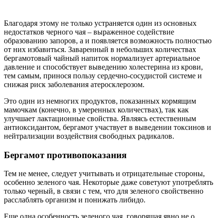
Благодаря этому не только устраняется один из основных
недостатков черного чая – выраженное содействие
образованию запоров, а и появляется возможность полностью
от них избавиться. Заваренный в небольших количествах
бергамотовый чайный напиток нормализует артериальное
давление и способствует выведению холестерина из крови,
тем самым, принося пользу сердечно-сосудистой системе и
снижая риск заболевания атеросклерозом.
Это один из немногих продуктов, показанных кормящим
мамочкам (конечно, в умеренных количествах), так как
улучшает лактационные свойства. Являясь естественным
антиоксидантом, бергамот участвует в выведении токсинов и
нейтрализации воздействия свободных радикалов.
Бергамот противопоказания
Тем не менее, следует учитывать и отрицательные стороны,
особенно зеленого чая. Некоторые даже советуют употреблять
только черный, в связи с тем, что для зеленого свойственно
расслаблять организм и понижать либидо.
Еще одна особенность зеленого чая, говорящая явно не о