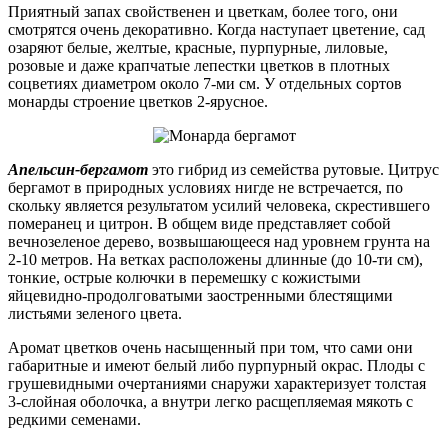
Приятный запах свойственен и цветкам, более того, они
смотрятся очень декоративно. Когда наступает цветение, сад
озаряют белые, желтые, красные, пурпурные, лиловые,
розовые и даже крапчатые лепестки цветков в плотных
соцветиях диаметром около 7-ми см. У отдельных сортов
монарды строение цветков 2-ярусное.
Апельсин-бергамот
это гибрид из семейства рутовые. Цитрус
бергамот в природных условиях нигде не встречается, по
скольку является результатом усилий человека, скрестившего
померанец и цитрон. В общем виде представляет собой
вечнозеленое дерево, возвышающееся над уровнем грунта на
2-10 метров. На ветках расположены длинные (до 10-ти см),
тонкие, острые колючки в перемешку с кожистыми
яйцевидно-продолговатыми заостренными блестящими
листьями зеленого цвета.
Аромат цветков очень насыщенный при том, что сами они
габаритные и имеют белый либо пурпурный окрас. Плоды с
грушевидными очертаниями снаружи характеризует толстая
3-слойная оболочка, а внутри легко расщепляемая мякоть с
редкими семенами.