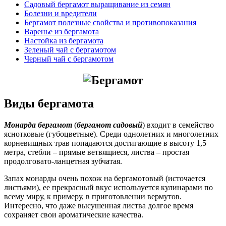
Садовый бергамот выращивание из семян
Болезни и вредители
Бергамот полезные свойства и противопоказания
Варенье из бергамота
Настойка из бергамота
Зеленый чай с бергамотом
Черный чай с бергамотом
Виды бергамота
Монарда бергамот
(
бергамот садовый
) входит в семейство
яснотковые (губоцветные). Среди однолетних и многолетних
корневищных трав попадаются достигающие в высоту 1,5
метра, стебли – прямые ветвящиеся, листва – простая
продолговато-ланцетная зубчатая.
Запах монарды очень похож на бергамотовый (источается
листьями), ее прекрасный вкус используется кулинарами по
всему миру, к примеру, в приготовлении вермутов.
Интересно, что даже высушенная листва долгое время
сохраняет свои ароматические качества.