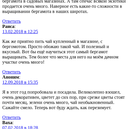
бергамота в садовых магазинах. А там сейчас всякой экзотики
продается очень много. Наверное есть какие-то сложности в
выращивании бергамота в наших широтах.
Ответить
Раиса
:
13.02.2018 в 12:25
Как же приятно пить чай купленный в магазине, с
бергомотом. Просто обожаю такой чай. И полезный и
вкусный. Вот бы ещё научиться этот самый бергамот
выращивать. Тем более что места для него на моём дачном
участке очень много!
Ответить
Аноним
:
12.09.2018 в 15:35
Я в этот год попробовала и посадила. Великолепно взошел,
очень декоративен, цветет до сих пор, при срезке цветы стоят
почти месяц, зелени очень много, чай необыкновенный.
Сажайте смело. Теперь вот буду ждать, как перезимует.
Ответить
Ваха
:
07.02.2018 в 18:28