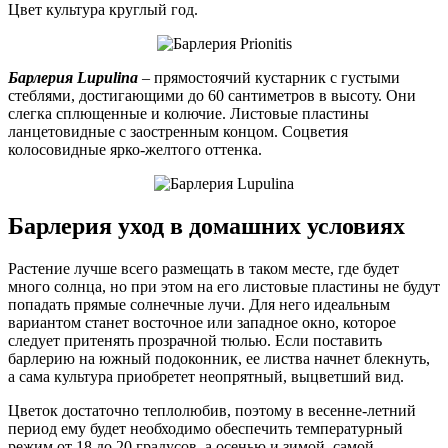
Цвет культура круглый год.
Барлерия Lupulina
– прямостоячий кустарник с густыми
стеблями, достигающими до 60 сантиметров в высоту. Они
слегка сплющенные и колючие. Листовые пластины
ланцетовидные с заостренным концом. Соцветия
колосовидные ярко-желтого оттенка.
Барлерия уход в домашних условиях
Растение лучше всего размещать в таком месте, где будет
много солнца, но при этом на его листовые пластины не будут
попадать прямые солнечные лучи. Для него идеальным
вариантом станет восточное или западное окно, которое
следует притенять прозрачной тюлью. Если поставить
барлерию на южный подоконник, ее листва начнет блекнуть,
а сама культура приобретет неопрятный, выцветший вид.
Цветок достаточно теплолюбив, поэтому в весенне-летний
период ему будет необходимо обеспечить температурный
режим от 18 до 20 градусов, а осенью и зимой, самой