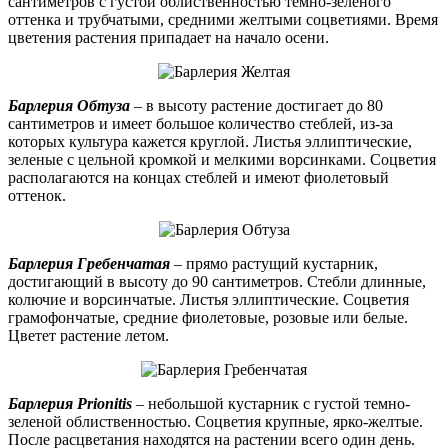
сантиметров с густой облиственностью темно-зеленого
оттенка и трубчатыми, средними желтыми соцветиями. Время
цветения растения припадает на начало осени.
Барлерия Обтуза
– в высоту растение достигает до 80
сантиметров и имеет большое количество стеблей, из-за
которых культура кажется круглой. Листья эллиптические,
зеленые с цельной кромкой и мелкими ворсинками. Соцветия
располагаются на концах стеблей и имеют фиолетовый
оттенок.
Барлерия Гребенчатая
– прямо растущий кустарник,
достигающий в высоту до 90 сантиметров. Стебли длинные,
колючие и ворсинчатые. Листья эллиптические. Соцветия
грамофончатые, средние фиолетовые, розовые или белые.
Цветет растение летом.
Барлерия Prionitis
– небольшой кустарник с густой темно-
зеленой облиственностью. Соцветия крупные, ярко-желтые.
После расцветания находятся на растении всего один день.