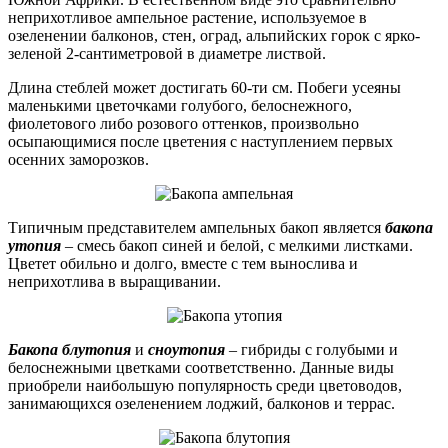
неприхотливое ампельное растение, используемое в
озеленении балконов, стен, оград, альпийских горок с ярко-
зеленой 2-сантиметровой в диаметре листвой.
Длина стеблей может достигать 60-ти см. Побеги усеяны
маленькими цветочками голубого, белоснежного,
фиолетового либо розового оттенков, произвольно
осыпающимися после цветения с наступлением первых
осенних заморозков.
Типичным представителем ампельных бакоп является
бакопа
утопия
– смесь бакоп синей и белой, с мелкими листками.
Цветет обильно и долго, вместе с тем вынослива и
неприхотлива в выращивании.
Бакопа блутопия
и
сноутопия
– гибриды с голубыми и
белоснежными цветками соответственно. Данные виды
приобрели наибольшую популярность среди цветоводов,
занимающихся озеленением лоджий, балконов и террас.