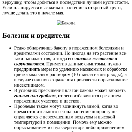
верхушку, чтобы добиться в последствии лучшей кустистости.
Если планируется высаживать растение в открытый грунт,
лучше делать это в начале мая.
Болезни и вредители
Редко обнаружишь бакопу в пораженном болезнями и
вредителями состоянии. Но иногда на это растение все-
таки нападает тля, и тогда его
листья желтеют и
скручиваются
. Приметив данные симптомы, нужно
предпринять меры по удалению насекомых и обработке
цветка мыльным раствором (10 г мыла на литр воды), а
в случае сильного заражения произвести опрыскивание
инсектицидом.
В условиях пресыщения влагой бакопа может заболеть
гнилью или грибком
, от чего избавляются срезанием
пораженных участков и цветков.
Проблемы также могут возникнуть зимой, когда во
время отопительного сезона растение попросту не
справляется с пересушенным воздухом и высокой
температурой в помещении. Помочь ему можно
опрыскиванием из пульверизатора либо применением