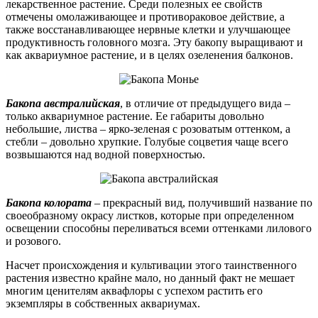
лекарственное растение. Среди полезных ее свойств
отмечены омолаживающее и противораковое действие, а
также восстанавливающее нервные клетки и улучшающее
продуктивность головного мозга. Эту бакопу выращивают и
как аквариумное растение, и в целях озеленения балконов.
Бакопа австралийская
, в отличие от предыдущего вида –
только аквариумное растение. Ее габариты довольно
небольшие, листва – ярко-зеленая с розоватым оттенком, а
стебли – довольно хрупкие. Голубые соцветия чаще всего
возвышаются над водной поверхностью.
Бакопа колората
– прекрасный вид, получивший название по
своеобразному окрасу листков, которые при определенном
освещении способны переливаться всеми оттенками лилового
и розового.
Насчет происхождения и культивации этого таинственного
растения известно крайне мало, но данный факт не мешает
многим ценителям аквафлоры с успехом растить его
экземпляры в собственных аквариумах.