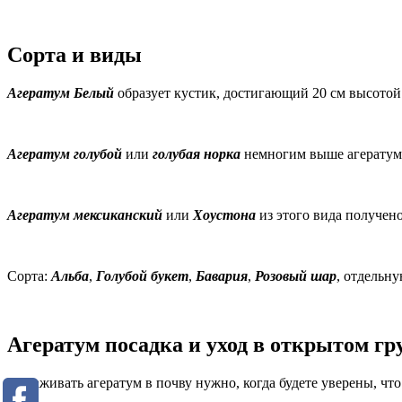
Сорта и виды
Агератум Белый
образует кустик, достигающий 20 см высотой
Агератум голубой
или
голубая норка
немногим выше агератума
Агератум мексиканский
или
Хоустона
из этого вида получено
Сорта:
Альба
,
Голубой букет
,
Бавария
,
Розовый шар
, отдельн
Агератум посадка и уход в открытом гр
Высаживать агератум в почву нужно, когда будете уверены, что