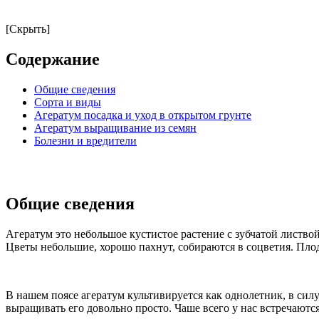
[Скрыть]
Содержание
Общие сведения
Сорта и виды
Агератум посадка и уход в открытом грунте
Агератум выращивание из семян
Болезни и вредители
Общие сведения
Агератум это небольшое кустистое растение с зубчатой листво
Цветы небольшие, хорошо пахнут, собираются в соцветия. Плод
В нашем поясе агератум культивируется как однолетник, в силу
выращивать его довольно просто. Чаше всего у нас встречаются