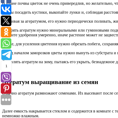
В плане почвы цветок не очень привередлив, но желательно, ч
Чтобы посадить кустики, выкопайте лунки и, соблюдая расстоян
Ухаживая за агератумом, его нужно периодически поливать, жид
Удобрять агератум нужно минеральными или гуминовыми подкор
Вносите удобрения умеренно, иначе растение может не зацвест
Также, для усиления цветения нужно обрезать побеги, сохраня
Перед началом заморозков цветы нужно вынуть из субстрата и п
Оставлять агератум на зиму, пытаясь его укрыть, безнадежное 
1
Агератум выращивание из семян
Обычно агератум размножают семенами. Их высевают после сере
Далее емкость накрывается стеклом и содержится в комнате с 
немножко влажным.