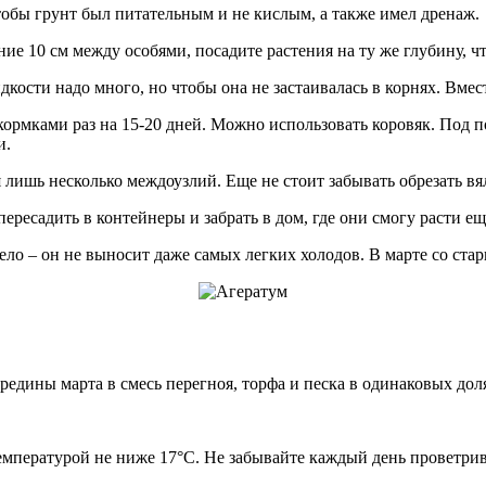
тобы грунт был питательным и не кислым, а также имел дренаж.
ие 10 см между особями, посадите растения на ту же глубину, ч
кости надо много, но чтобы она не застаивалась в корнях. Вмес
мками раз на 15-20 дней. Можно использовать коровяк. Под по
и.
я лишь несколько междоузлий. Еще не стоит забывать обрезать вя
ересадить в контейнеры и забрать в дом, где они смогу расти ещ
дело – он не выносит даже самых легких холодов. В марте со ста
дины марта в смесь перегноя, торфа и песка в одинаковых доля
температурой не ниже 17°С. Не забывайте каждый день проветрив