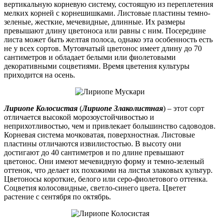
вертикальную корневую систему, состоящую из переплетения
мелких корней с корнешишками. Листовые пластины темно-
зеленые, жесткие, мечевидные, длинные. Их размеры
превышают длину цветоноса или равны с ним. Посередине
листа может быть желтая полоса, однако эта особенность есть
не у всех сортов. Мутовчатый цветонос имеет длину до 70
сантиметров и обладает белыми или фиолетовыми
декоративными соцветиями. Время цветения культуры
приходится на осень.
Лириопе Колосистая
(
Лириопе Злаколистная
) – этот сорт
отличается высокой морозоустойчивостью и
неприхотливостью, чем и привлекает большинство садоводов.
Корневая система мочковатая, поверхностная. Листовые
пластины отличаются извилистостью. В высоту они
достигают до 40 сантиметров и по длине превышают
цветонос. Они имеют мечевидную форму и темно-зеленый
оттенок, что делает их похожими на листья злаковых культур.
Цветоносы короткие, белого или серо-фиолетового оттенка.
Соцветия колосовидные, светло-синего цвета. Цветет
растение с сентября по октябрь.