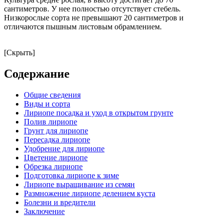
сантиметров. У нее полностью отсутствует стебель.
Низкорослые сорта не превышают 20 сантиметров и
отличаются пышным листовым обрамлением.
[Скрыть]
Содержание
Общие сведения
Виды и сорта
Лириопе посадка и уход в открытом грунте
Полив лириопе
Грунт для лириопе
Пересадка лириопе
Удобрение для лириопе
Цветение лириопе
Обрезка лириопе
Подготовка лириопе к зиме
Лириопе выращивание из семян
Размножение лириопе делением куста
Болезни и вредители
Заключение