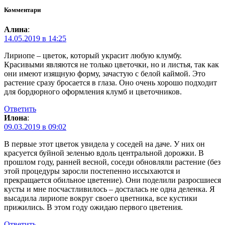
Комментари
Алина
:
14.05.2019 в 14:25
Лириопе – цветок, который украсит любую клумбу.
Красивыми являются не только цветочки, но и листья, так как
они имеют изящную форму, зачастую с белой каймой. Это
растение сразу бросается в глаза. Оно очень хорошо подходит
для бордюрного оформления клумб и цветочников.
Ответить
Илона
:
09.03.2019 в 09:02
В первые этот цветок увидела у соседей на даче. У них он
красуется буйной зеленью вдоль центральной дорожки. В
прошлом году, ранней весной, соседи обновляли растение (без
этой процедуры заросли постепенно иссыхаются и
прекращается обильное цветение). Они поделили разросшиеся
кусты и мне посчастливилось – досталась не одна деленка. Я
высадила лириопе вокруг своего цветника, все кустики
прижились. В этом году ожидаю первого цветения.
Ответить