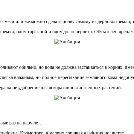
меси или же можно сделать почву самому из дерновой земли, то
й земли, одну торфяной и одну долю перлита. Обязателен дренаж
оливают обильно, но вода не должна застаиваться в корнях, им
слегка влажным, но полное пересыхание земляного кома недопу
еральное удобрение для декоративно-лиственных растений.
ые раз на пару лет.
лубокие. Кроме того, в мелких горшках альбиция не цветет.