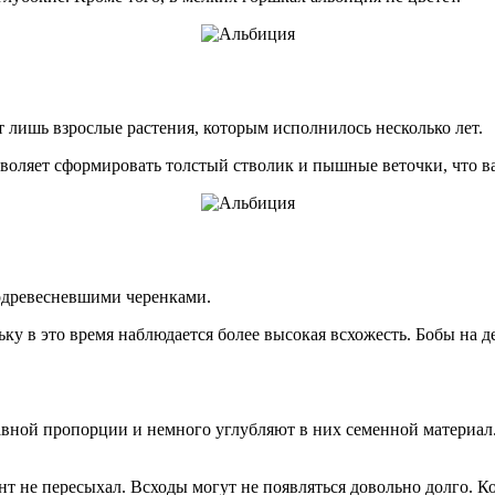
 лишь взрослые растения, которым исполнилось несколько лет.
воляет сформировать толстый стволик и пышные веточки, что ва
одревесневшими черенками.
ку в это время наблюдается более высокая всхожесть. Бобы на де
равной пропорции и немного углубляют в них семенной материа
т не пересыхал. Всходы могут не появляться довольно долго. К