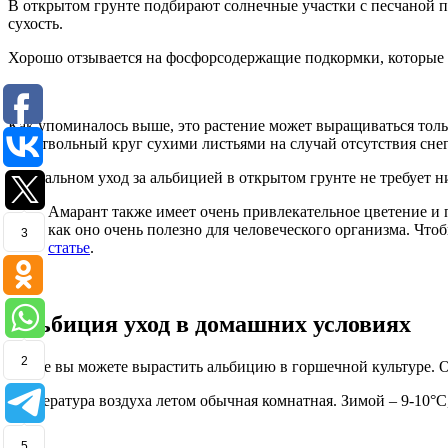
В открытом грунте подбирают солнечные участки с песчаной п
сухость.
Хорошо отзывается на фосфорсодержащие подкормки, которые 
Как упоминалось выше, это растение может выращиваться тольк
приствольный круг сухими листьями на случай отсутствия снег
В остальном уход за альбицией в открытом грунте не требует 
Амарант также имеет очень привлекательное цветение и 
как оно очень полезно для человеческого организма. Чт
3
статье
.
Альбиция уход в домашних условиях
2
Также вы можете вырастить альбицию в горшечной культуре. 
Температура воздуха летом обычная комнатная. Зимой – 9-10°С,
5