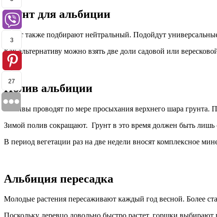
Грунт для альбиции
Грунт также подбирают нейтральный. Подойдут универсальные с
3
Как альтернативу можно взять две доли садовой или вересково
27
Полив альбиции
Поливы проводят по мере просыхания верхнего шара грунта. П
Зимой полив сокращают. Грунт в это время должен быть лишь 
В период вегетации раз на две недели вносят комплексное мин
Альбиция пересадка
Молодые растения пересаживают каждый год весной. Более стар
Поскольку деревцо довольно быстро растет, горшки выбирают г