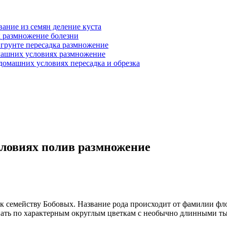
ание из семян деление куста
 размножение болезни
 грунте пересадка размножение
машних условиях размножение
домашних условиях пересадка и обрезка
словиях полив размножение
 семейству Бобовых. Название рода происходит от фамилии фло
узнать по характерным округлым цветкам с необычно длинными т